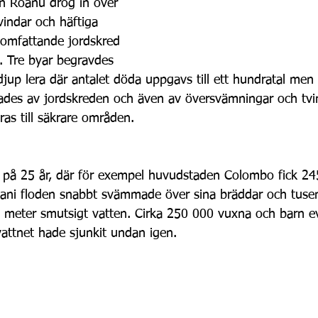
n Roanu drog in över 
indar och häftiga 
l omfattande jordskred 
e. Tre byar begravdes 
 djup lera där antalet döda uppgavs till ett hundratal m
des av jordskreden och även av översvämningar och tvin
as till säkrare områden.
n på 25 år, där för exempel huvudstaden Colombo fick 2
Kelani floden snabbt svämmade över sina bräddar och tuse
 2 meter smutsigt vatten. Cirka 250 000 vuxna och barn ev
ls vattnet hade sjunkit undan igen.