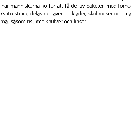
 här människorna kö för att få del av paketen med förnö
öksutrustning delas det även ut kläder, skolböcker och m
orna, såsom ris, mjölkpulver och linser.