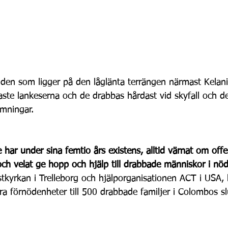
en som ligger på den låglänta terrängen närmast Kelani
aste lankeserna och de drabbas hårdast vid skyfall och d
ämningar.
har under sina femtio års existens, alltid värnat om offe
och velat ge hopp och hjälp till drabbade människor i nö
stkyrkan i Trelleborg och hjälporganisationen ACT i USA,
era förnödenheter till 500 drabbade familjer i Colombos s