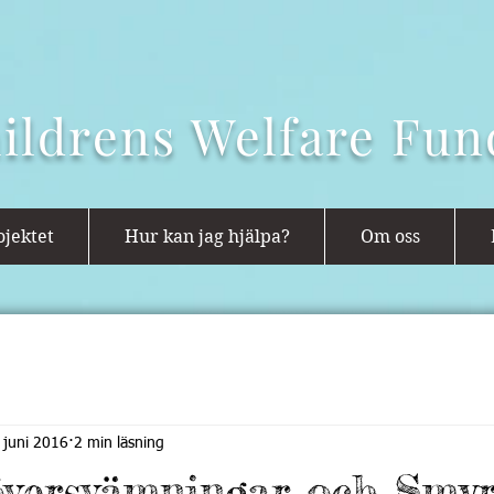
ildrens Welfare Fun
jektet
Hur kan jag hjälpa?
Om oss
 juni 2016
2 min läsning
 översvämningar och Smy