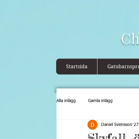
Ch
Startsida
Gatubarnspro
Alla inlägg
Gamla inlägg
Daniel Svensson
27
Skyfall,