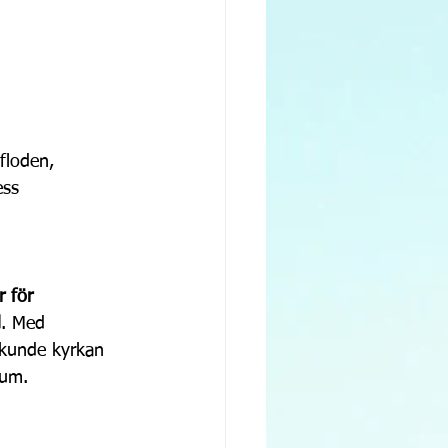
floden, 
ess 
r för 
d
. Med 
 kunde kyrkan 
lum.