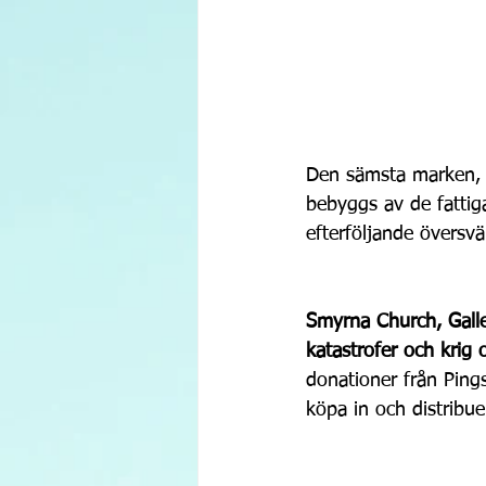
Den sämsta marken, d
bebyggs av de fattig
efterföljande översv
Smyrna Church, Galle 
katastrofer och krig 
donationer från Ping
köpa in och distribu