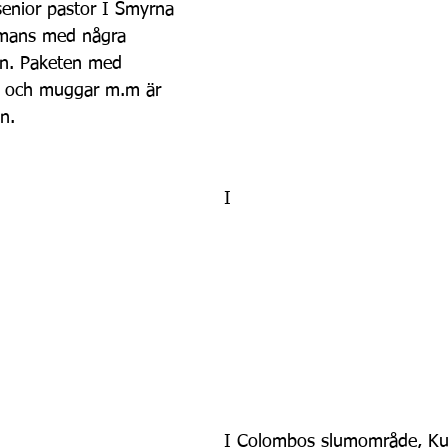
enior pastor I Smyrna 
mmans med några 
n. Paketen med 
ar och muggar m.m är 
on.
I
I Colombos slumområde, Ku