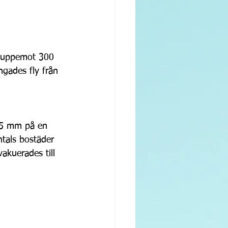
en uppemot 300 
gades fly från 
45 mm på en 
ntals bostäder 
akuerades till 