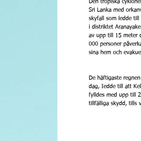
Den tropiska cyklone
Sri Lanka med orkanv
skyfall som ledde til
i distriktet Aranayak
av upp till 15 meter
000 personer påverka
sina hem och evakuer
De häftigaste regne
dag, Iedde till att 
fylldes med upp till
tillfälliga skydd, til