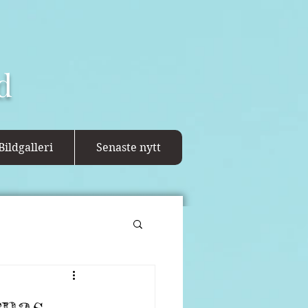
d
Bildgalleri
Senaste nytt
rnas