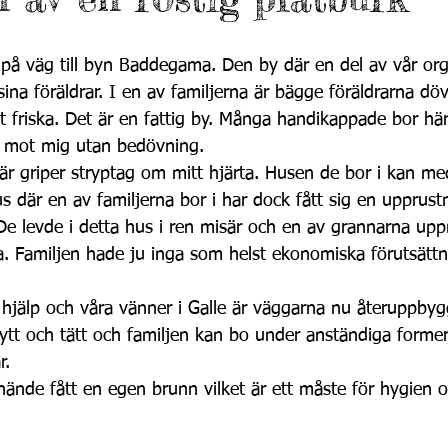
n på väg till byn Baddegama. Den by där en del av vår org
ina föräldrar. I en av familjerna är bägge föräldrarna 
lt friska. Det är en fattig by. Många handikappade bor hä
t mot mig utan bedövning.
e är griper stryptag om mitt hjärta. Husen de bor i kan m
us där en av familjerna bor i har dock fått sig en upprust
. De levde i detta hus i ren misär och en av grannarna 
. Familjen hade ju inga som helst ekonomiska förutsättni
hjälp och våra vänner i Galle är väggarna nu återuppby
nytt och tätt och familjen kan bo under anständiga former,
r.
hände fått en egen brunn vilket är ett måste för hygien 