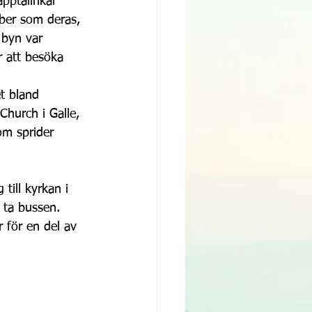
pptallrikar 
ber som deras, 
 byn var 
r att besöka 
t bland 
Church i Galle, 
om sprider 
till kyrkan i 
 ta bussen. 
för en del av 