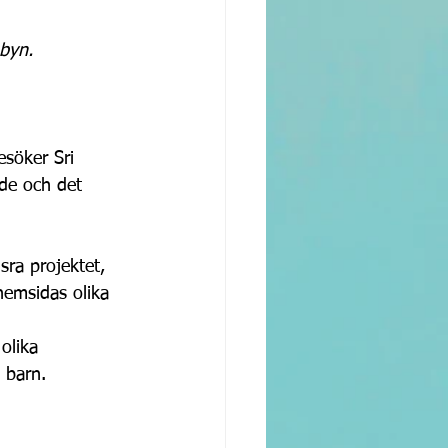
byn.
esöker Sri 
ade och det 
sra projektet, 
 hemsidas olika 
olika 
 barn.