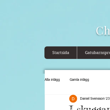
Ch
Startsida
Gatubarnspro
Alla inlägg
Gamla inlägg
Daniel Svensson
23
I skugga