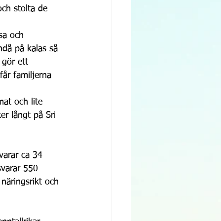
och stolta de 
sa och 
ndå på kalas så 
gör ett 
år familjerna 
at och lite 
er långt på Sri 
varar ca 34 
svarar 550 
 näringsrikt och 