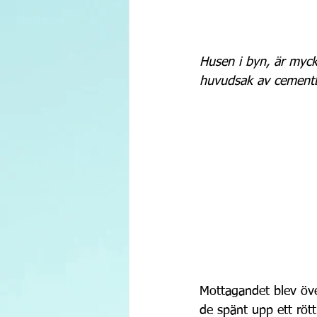
Husen i byn, är myck
huvudsak av cementb
Mottagandet blev öve
de spänt upp ett rött