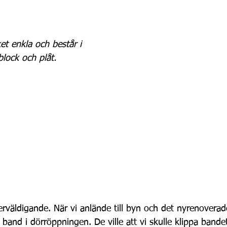
et enkla och består i 
lock och plåt.
rväldigande. När vi anlände till byn och det nyrenovera
 band i dörröppningen. De ville att vi skulle klippa bande