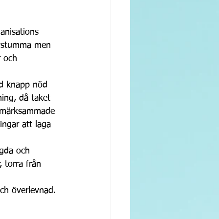
anisations 
dövstumma men 
r och 
ed knapp nöd 
ning, då taket 
uppmärksammade 
ngar att laga 
ggda och 
 torra från 
och överlevnad.