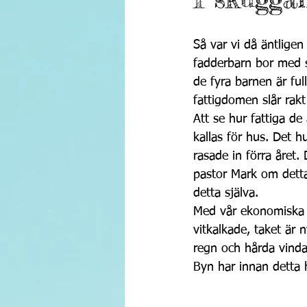
Så var vi då äntlige
fadderbarn bor med s
de fyra barnen är ful
fattigdomen slår rak
Att se hur fattiga d
kallas för hus. Det h
rasade in förra året
pastor Mark om detta
detta själva.
Med vår ekonomiska 
vitkalkade, taket är 
regn och hårda vinda
Byn har innan detta 