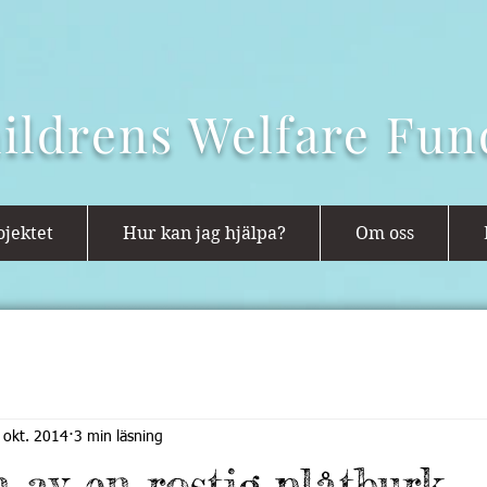
ildrens Welfare Fun
jektet
Hur kan jag hjälpa?
Om oss
 okt. 2014
3 min läsning
n av en rostig plåtburk