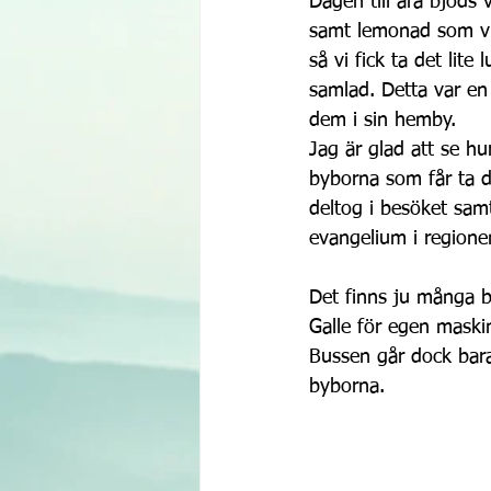
Dagen till ära bjöds 
samt lemonad som vi 
så vi fick ta det lit
samlad. Detta var en 
dem i sin hemby.
Jag är glad att se h
byborna som får ta d
deltog i besöket sam
evangelium i regione
Det finns ju många by
Galle för egen maskin
Bussen går dock bara
byborna.