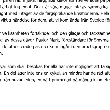
vi på en rad mjuka, färgglada kakor som serverades på pa
artigt tog emot. Dock är våra magar inte av samma kali
e lugnt med intaget av de färgsprakande kreationerna. Hela
viktig händelse för dem, att vi kom ända från Sverige fö
ur verksamheten fortskrider och den glädje och tacksamhe
el av dessa gåvor. Pastor Mark, föreståndare för Smyrna 
t de utposterade pastorer som ingår i den arbetsgrupp s
n.
ar som skall besökas för alla har inte möjlighet att ta sig 
. En del äger inte ens en cykel, än mindre har de råd att
 från huvudleden, en nätt promenad på många kilometer 