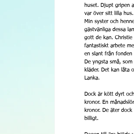
huset. Djupt gripen a
var över sitt lilla hus.
Min syster och henn
gästvänliga dessa la
gott de kan. Christi
fantastiskt arbete m
en slant från fonden 
De yngsta små, som än
kläder. Det kan låta 
Lanka.
Dock är kött dyrt oc
kronor. En månadslön
kronor. De äter dock o
billigt.