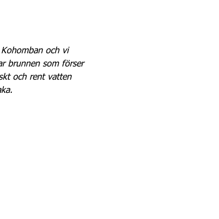
e Kohomban och vi 
ar brunnen som förser 
skt och rent vatten 
aka.