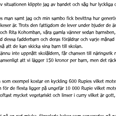
v situationen klippte jag av bandet och såg hur lyckliga 
es man samt jag och min sambo fick bevittna hur generö
nkeser är. Trots den fattigdom de lever under bjuder de ä
e och Rita Kohomban, våra gamla vänner sedan barnsben, 
ed dessa fadderbarn och deras föräldrar och varje månad f
så att de kan skicka sina barn till skolan.
nu inte uppnått skolåldern, får chansen till näringsrik m
oansenligt att vi lägger 150 kronor per barn, men det räck
h som exempel kostar en kyckling 600 Rupies vilket mots
 för de flesta ligger på ungefär 10 000 Rupie vilket mot
ftast mycket vegetariskt och linser i curry vilket är gott,