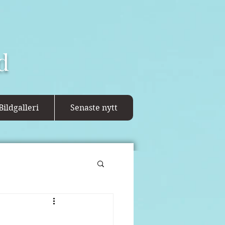
d
Bildgalleri
Senaste nytt